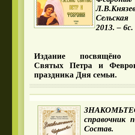
Л.В.Князе
Сельска
2013. – 6с.
Издание посвящёно ж
Святых Петра и Февро
праздника Дня семьи.
ЗНАКОМЬТЕС
справочник п
Состав. Л