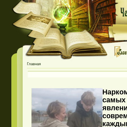
Главная
Нарком
самы
явл
совр
кажд